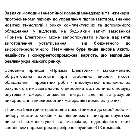
.
Завдяки молодий і енергійної команді менеджерів та інженерів,
прогресивному підходу до управління підприємством, знанню
новітніх технологій і ринку комплектуючих та допоміжного
обладнання, у відповідь на будь-який запит замовника
«Призма Електрик» може запропонувати кілька варіантів
виготовлення устаткування - від бюджетного до
високотехнологічного.
Незмінним буде лише висока якість,
надійність і конкурентоспроможна вартість, що відповідає
реаліям українського ринку.
Основний принцип «Призма Електрик» - максимально
обгрунтована вартість при стабільно високій якості
обладнання і проектних робіт - виконується виключно за
рахунок оптимізації власного виробництва, постійного пошуку
внутрішніх джерел зниження витрат, але не за рахунок
використання низькосортних матеріалів і комплектуючих.
«Призма Електрик» пред'являє високі вимоги до своєї роботи і
вибору постачальників - на підприємстві використовуються
лише ті комплектуючі та матеріали, відповідність яких
заявленим параметрам перевірено службою ВТК компанії.