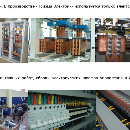
ны. В производстве «Призма Электрик» используется только элект
онтажных работ, сборки электрических шкафов управления и