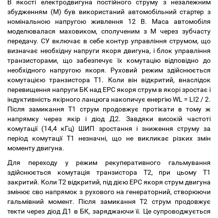
В якості електродвигуна постійного струму з незалежним
збудженням (М) був використаний автомобільний стартер з
номінальною напругою живлення 12 В. Маса автомобіля
моделювалася маховиком, сполученим з М через зубчасту
передачу. СУ включає в себе контур управління струмом, що
визначає необхідну напруги якоря двигуна, і блок управління
транзисторами, що забезпечує їх комутацію відповідно до
необхідного напругою якоря. Руховий режим здійснюється
комутацією транзистора Т1. Коли він відкритий, внаслідок
перевищення напруги БК над ЕРС якоря струм в якорі зростає і
індуктивність якірного ланцюга накопичує енергію WL = LI2 / 2.
Після замикання Т1 струм продовжує протікати в тому ж
напрямку через якір і діод Д2. Завдяки високій частоті
комутації (14,4 кГц) ШИП зростання і зниження струму за
період комутації Т1 незначні, що не викликає різких змін
моменту двигуна.
Для переходу у режим рекуперативного гальмування
здійснюється комутація транзистора Т2, при цьому Т1
закритий. Коли Т2 відкритий, під дією ЕРС якоря струм двигуна
змінює сво напрямок з рухового на генераторний, створюючи
гальмівний момент. Після замикання Т2 струм продовжує
текти через діод Д1 в БК, заряджаючи її. Це супроводжується