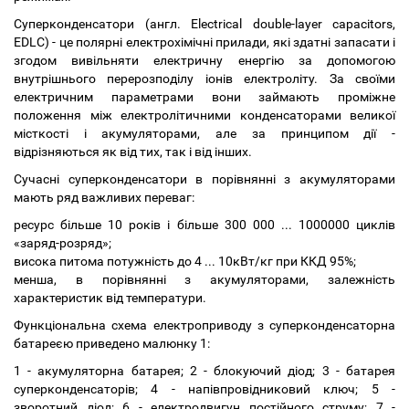
Cуперконденсатори (англ. Electrical double-layer capacitors,
EDLC) - це полярні електрохімічні прилади, які здатні запасати і
згодом вивільняти електричну енергію за допомогою
внутрішнього перерозподілу іонів електроліту. За своїми
електричним параметрами вони займають проміжне
положення між електролітичними конденсаторами великої
місткості і акумуляторами, але за принципом дії -
відрізняються як від тих, так і від інших.
Сучасні суперконденсатори в порівнянні з акумуляторами
мають ряд важливих переваг:
ресурс більше 10 років і більше 300 000 ... 1000000 циклів
«заряд-розряд»;
висока питома потужність до 4 ... 10кВт/кг при ККД 95%;
менша, в порівнянні з акумуляторами, залежність
характеристик від температури.
Функціональна схема електроприводу з суперконденсаторна
батареєю приведено малюнку 1:
1 - акумуляторна батарея; 2 - блокуючий діод; 3 - батарея
суперконденсаторів; 4 - напівпровідниковий ключ; 5 -
зворотний діод; 6 - електродвигун постійного струму; 7 -