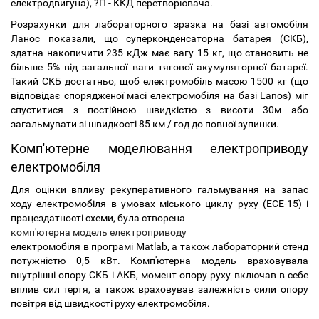
електродвигуна), ?П - ККД перетворювача.
Розрахунки для лабораторного зразка на базі автомобіля
Ланос показали, що суперконденсаторна батарея (СКБ),
здатна накопичити 235 кДж має вагу 15 кг, що становить не
більше 5% від загальної ваги тягової акумуляторної батареї.
Такий СКБ достатньо, щоб електромобіль масою 1500 кг (що
відповідає спорядженої масі електромобіля на базі Lanos) міг
спуститися з постійною швидкістю з висоти 30м або
загальмувати зі швидкості 85 км / год до повної зупинки.
Комп'ютерне моделювання електроприводу
електромобіля
Для оцінки впливу рекуперативного гальмування на запас
ходу електромобіля в умовах міського циклу руху (ECE-15) і
працездатності схеми, була створена
комп'ютерна модель електроприводу
електромобіля в програмі Matlab, а також лабораторний стенд
потужністю 0,5 кВт. Комп'ютерна модель враховувала
внутрішні опору СКБ і АКБ, момент опору руху включав в себе
вплив сил тертя, а також враховував залежність сили опору
повітря від швидкості руху електромобіля.