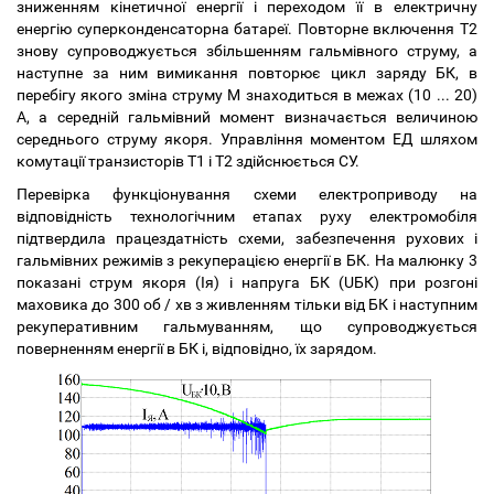
зниженням кінетичної енергії і переходом її в електричну
енергію суперконденсаторна батареї. Повторне включення Т2
знову супроводжується збільшенням гальмівного струму, а
наступне за ним вимикання повторює цикл заряду БК, в
перебігу якого зміна струму М знаходиться в межах (10 ... 20)
А, а середній гальмівний момент визначається величиною
середнього струму якоря. Управління моментом ЕД шляхом
комутації транзисторів Т1 і Т2 здійснюється СУ.
Перевірка функціонування схеми електроприводу на
відповідність технологічним етапах руху електромобіля
підтвердила працездатність схеми, забезпечення рухових і
гальмівних режимів з рекуперацією енергії в БК. На малюнку 3
показані струм якоря (Iя) і напруга БК (UБК) при розгоні
маховика до 300 об / хв з живленням тільки від БК і наступним
рекуперативним гальмуванням, що супроводжується
поверненням енергії в БК і, відповідно, їх зарядом.