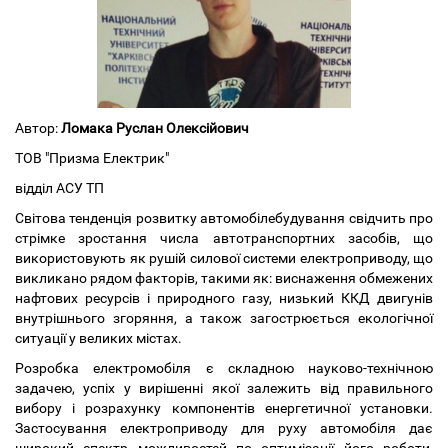
Автор:
Ломака Руслан Олексійович
ТОВ "Призма Електрик"
відділ АСУ ТП
Світова тенденція розвитку автомобілебудування свідчить про
стрімке зростання числа автотранспортних засобів, що
використовують як рушій силової системи електроприводу, що
викликано рядом факторів, такими як: виснаження обмежених
нафтових ресурсів і природного газу, низький ККД двигунів
внутрішнього згоряння, а також загострюється екологічної
ситуації у великих містах.
Розробка електромобіля є складною науково-технічною
задачею, успіх у вирішенні якої залежить від правильного
вибору і розрахунку компонентів енергетичної установки.
Застосування електроприводу для руху автомобіля дає