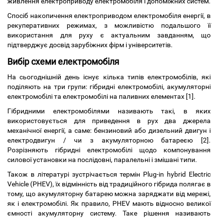
живлення електроприводу електромобіля і допоміжних систем.
Спосіб накопичення електроприводом електромобіля енергії, в
рекуперативних режимах, з можливістю подальшого її
використання для руху є актуальним завданням, що
підтверджує досвід зарубіжних фірм і університетів.
Вибір схеми електромобіля
На сьогоднішній день існує кілька типів електромобілів, які
поділяють на три групи: гібридні електромобілі, акумуляторні
електромобілі та електромобілі на паливних елементах [1].
Гібридними електромобілями називають такі, в яких
використовується для приведення в рух два джерела
механічної енергії, а саме: бензиновий або дизельний двигун і
електродвигун / чи з акумуляторною батареєю [2].
Розрізняють гібридні електромобілі щодо компонування
силової установки на послідовні, паралельні і змішані типи.
Також в літературі зустрічається термін Plug-in hybrid Electric
Vehicle (PHEV), їх відмінність від традиційного гібрида полягає в
тому, що акумуляторну батарею можна заряджати від мережі,
як і електромобілі. Як правило, PHEV мають відносно великої
ємності акумуляторну систему. Таке рішення називають