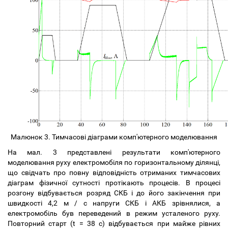
Малюнок 3. Тимчасові діаграми комп'ютерного моделювання
На мал. 3 представлені результати комп'ютерного
моделювання руху електромобіля по горизонтальному ділянці,
що свідчать про повну відповідність отриманих тимчасових
діаграм фізичної сутності протікають процесів. В процесі
розгону відбувається розряд СКБ і до його закінчення при
швидкості 4,2 м / с напруги СКБ і АКБ зрівнялися, а
електромобіль був переведений в режим усталеного руху.
Повторний старт (t = 38 с) відбувається при майже рівних