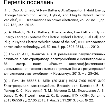
Перелік посилань
[1] J. Cao, A. Emadi, “A New Battery/UltraCapacitor Hybrid Energy
Storage System for Electric, Hybrid, and Plug-In Hybrid Electric
Vehicles”, IEEE Transactions on power electronics, vol. 27, no. 1, pp.
122-132, Jan. 2012.
[2] A. Khaligh, Zh. Li, “Battery, Ultracapacitor, Fuel Cell, and Hybrid
Energy Storage Systems for Electric, Hybrid Electric, Fuel Cell, and
Plug-In Hybrid Electric Vehicles: State of the Art”, IEEE Transactions
on vehicular technology, vol. 59, no. 6, pp. 2806-2814, Jul. 2010.
[3] Гончар А.С., Семиков А.В. К реализации рекуперативных
режимов в электроприводе электромобиля с ионисторами //
Зб. матер. конф. «Расчет энергоэффективности
использования тягового электропривода без и с рекуперацией
для легкового автомобиля». – Кременчук, 2013. – с. 25–26.
[4] . Пат. UA 85585 U. МПК (2013.01) H02J 7/00 H02P 3/00
Електропривод електромобіля. Винахідники: Клепіков В. Б.,
Гончар О. С., Касторний П. М., Моісєєв О. М., Тимощенко А. В.,
Банєв Є. Ф., Пшенічніков Д. О.; Власник: НТУ «ХПІ»; Заявл.: u
2013 06550 від 27.05.2013; Публ.: 25.11.2013, Бюл. № 22.