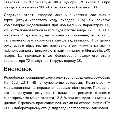
становить 0,9 В при струмі 100 А, що при ЕРС якоря 7 В при
швидкості маховика 300 об / хв становить близько 13%.
Додаткові втрати створює механічна частина має значне
тертя (струм холостого ходу складає 19А). Як показує
комп'ютерне моделювання при номінальних параметрах ЕП,
кількість повертається енергії буде істотно вище - (20 ... 40)%. З
малюнка 4 зрозуміло, що у кінці гальмування, після 27 с,
гальмо-ної струм якоря стає менше задаваемого. При цьому
рекуперація відсутня, що пов'язано з великими втратами у
якірного ланцюга, викликають падіння напруги більше ніж ЕРС
якоря. Це призводить до безперервно відкритого стану
транзистора Т2 і відсутності струму заряду СК.
Висновок
Розроблено принципову схему електроприводу електромобіля.
На базі ДПТ НВ з суперконденсаторами. Комп'ютерним
моделюванням підтверджено працездатність схеми. Показано,
що за рахунок рекуперації гальмівних режимів економія
енергоресурсів може скласти 12-21% при стандартних міських
циклах. Перевірка працездатності схеми на створеному в НТУ
«ХПІ» лабораторному стенді підтвердила теоретичні висновки.