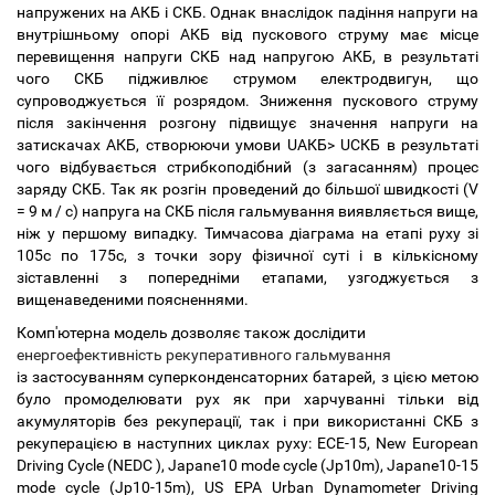
напружених на АКБ і СКБ. Однак внаслідок падіння напруги на
внутрішньому опорі АКБ від пускового струму має місце
перевищення напруги СКБ над напругою АКБ, в результаті
чого СКБ підживлює струмом електродвигун, що
супроводжується її розрядом. Зниження пускового струму
після закінчення розгону підвищує значення напруги на
затискачах АКБ, створюючи умови UАКБ> UСКБ в результаті
чого відбувається стрибкоподібний (з загасанням) процес
заряду СКБ. Так як розгін проведений до більшої швидкості (V
= 9 м / с) напруга на СКБ після гальмування виявляється вище,
ніж у першому випадку. Тимчасова діаграма на етапі руху зі
105с по 175с, з точки зору фізичної суті і в кількісному
зіставленні з попередніми етапами, узгоджується з
вищенаведеними поясненнями.
Комп'ютерна модель дозволяє також дослідити
енергоефективність рекуперативного гальмування
із застосуванням суперконденсаторних батарей, з цією метою
було промоделювати рух як при харчуванні тільки від
акумуляторів без рекуперації, так і при використанні СКБ з
рекуперацією в наступних циклах руху: ECE-15, New European
Driving Cycle (NEDC ), Japane10 mode cycle (Jp10m), Japane10-15
mode cycle (Jp10-15m), US EPA Urban Dynamometer Driving