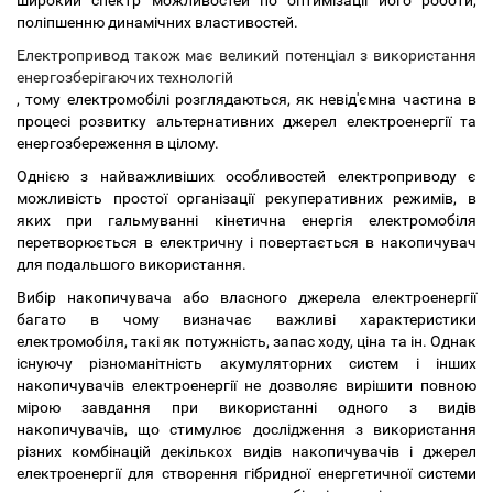
широкий спектр можливостей по оптимізації його роботи,
поліпшенню динамічних властивостей.
Електропривод також має великий потенціал з використання
енергозберігаючих технологій
, тому електромобілі розглядаються, як невід'ємна частина в
процесі розвитку альтернативних джерел електроенергії та
енергозбереження в цілому.
Однією з найважливіших особливостей електроприводу є
можливість простої організації рекуперативних режимів, в
яких при гальмуванні кінетична енергія електромобіля
перетворюється в електричну і повертається в накопичувач
для подальшого використання.
Вибір накопичувача або власного джерела електроенергії
багато в чому визначає важливі характеристики
електромобіля, такі як потужність, запас ходу, ціна та ін. Однак
існуючу різноманітність акумуляторних систем і інших
накопичувачів електроенергії не дозволяє вирішити повною
мірою завдання при використанні одного з видів
накопичувачів, що стимулює дослідження з використання
різних комбінацій декількох видів накопичувачів і джерел
електроенергії для створення гібридної енергетичної системи