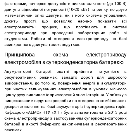
факторами, по-перше доступність низьковольтного (до 100 В)
двигуна відповідної потужності (10-20 кВт) на ринку, по друге
математичний опис двигуна, як і його система управління,
досить прості, що дозволяє наочно показати всі
електромагнітні процеси, що протікають в системі
електроприводу при проведенні лабораторних робіт зі
студентами. Роботи зі створення електроприводу на базі
асинхронного двигуна також ведуться.
Принципова схема електроприводу
електромобіля з суперконденсаторна батареєю
Акумуляторні батареї, здатні прийняти потужність в
рекуперативних режимах, занадто дорогі для широкого
використання, до того ж, повернення енергії в акумулятори
при частих гальмуваннях електромобіля в умовах міського
циклу руху викликає їх прискорений знос і старіння. У зв'язку з
вищесказаним ведуться розробки по створенню комбінованих
джерел живлення на базі акумуляторів і суперконденсаторів.
Кафедрою «АЕМС» НТУ «ХПІ» була запатентована в 2013 році
схема електроприводу з застосуванням суперконденсаторних
батарей в якості буферного накопичувача в рекуперативних
режимах.