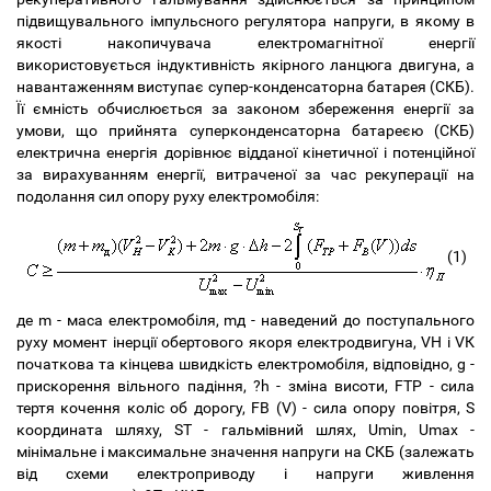
підвищувального імпульсного регулятора напруги, в якому в
якості накопичувача електромагнітної енергії
використовується індуктивність якірного ланцюга двигуна, а
навантаженням виступає супер-конденсаторна батарея (СКБ).
Її ємність обчислюється за законом збереження енергії за
умови, що прийнята суперконденсаторна батареєю (СКБ)
електрична енергія дорівнює відданої кінетичної і потенційної
за вирахуванням енергії, витраченої за час рекуперації на
подолання сил опору руху електромобіля:
(1)
де m - маса електромобіля, mд - наведений до поступального
руху момент інерції обертового якоря електродвигуна, VН і VК
початкова та кінцева швидкість електромобіля, відповідно, g -
прискорення вільного падіння, ?h - зміна висоти, FТР - сила
тертя кочення коліс об дорогу, FВ (V) - сила опору повітря, S
координата шляху, ST - гальмівний шлях, Umin, Umax -
мінімальне і максимальне значення напруги на СКБ (залежать
від схеми електроприводу і напруги живлення