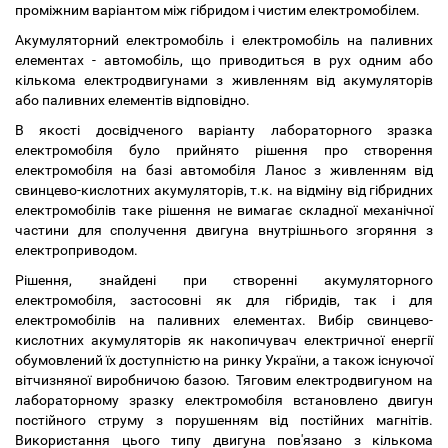
проміжним варіантом між гібридом і чистим електромобілем.
Акумуляторний електромобіль і електромобіль на паливних
елементах - автомобіль, що приводиться в рух одним або
кількома електродвигунами з живленням від акумуляторів
або паливних елементів відповідно.
В якості досвідченого варіанту лабораторного зразка
електромобіля було прийнято рішення про створення
електромобіля на базі автомобіля Ланос з живленням від
свинцево-кислотних акумуляторів, т.к. на відміну від гібридних
електромобілів таке рішення не вимагає складної механічної
частини для сполучення двигуна внутрішнього згоряння з
електроприводом.
Рішення, знайдені при створенні акумуляторного
електромобіля, застосовні як для гібридів, так і для
електромобілів на паливних елементах. Вибір свинцево-
кислотних акумуляторів як накопичувач електричної енергії
обумовлений їх доступністю на ринку України, а також існуючої
вітчизняної виробничою базою. Тяговим електродвигуном на
лабораторному зразку електромобіля встановлено двигун
постійного струму з порушенням від постійних магнітів.
Використання цього типу двигуна пов'язано з кількома