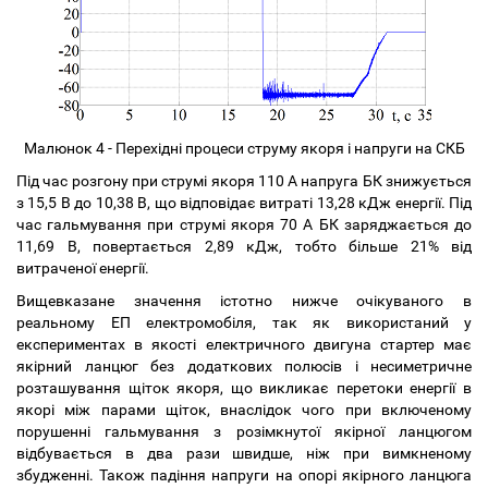
Малюнок 4 - Перехідні процеси струму якоря і напруги на СКБ
Під час розгону при струмі якоря 110 А напруга БК знижується
з 15,5 В до 10,38 В, що відповідає витраті 13,28 кДж енергії. Під
час гальмування при струмі якоря 70 А БК заряджається до
11,69 В, повертається 2,89 кДж, тобто більше 21% від
витраченої енергії.
Вищевказане значення істотно нижче очікуваного в
реальному ЕП електромобіля, так як використаний у
експериментах в якості електричного двигуна стартер має
якірний ланцюг без додаткових полюсів і несиметричне
розташування щіток якоря, що викликає перетоки енергії в
якорі між парами щіток, внаслідок чого при включеному
порушенні гальмування з розімкнутої якірної ланцюгом
відбувається в два рази швидше, ніж при вимкненому
збудженні. Також падіння напруги на опорі якірного ланцюга