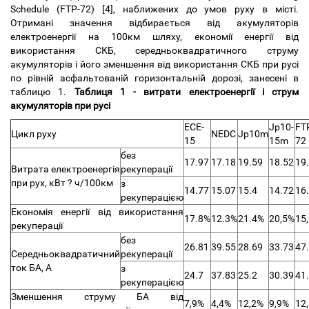
Schedule (FTP-72) [4], наближених до умов руху в місті.
Отримані значення відбирається від акумуляторів
електроенергії на 100км шляху, економії енергії від
використання СКБ, середньоквадратичного струму
акумуляторів і його зменшення від використання СКБ при русі
по рівній асфальтованій горизонтальній дорозі, занесені в
таблицю 1.
Таблиця 1 - витрати електроенергії і струм
акумуляторів при русі
ECE-
Jp10-
FT
Цикл руху
NEDC
Jp10m
15
15m
72
без
17.97
17.18
19.59
18.52
19
Витрата електроенергія
рекуперації
при рух, кВт ? ч/100км
з
14.77
15.07
15.4
14.72
16
рекуперацією
Економія енергії від використання
17.8%
12.3%
21.4%
20,5%
15
рекуперації
без
26.81
39.55
28.69
33.73
47
Середньоквадратичний
рекуперації
ток БА, А
з
24.7
37.83
25.2
30.39
41
рекуперацією
Зменшення струму БА від
7,9%
4,4%
12,2%
9,9%
12