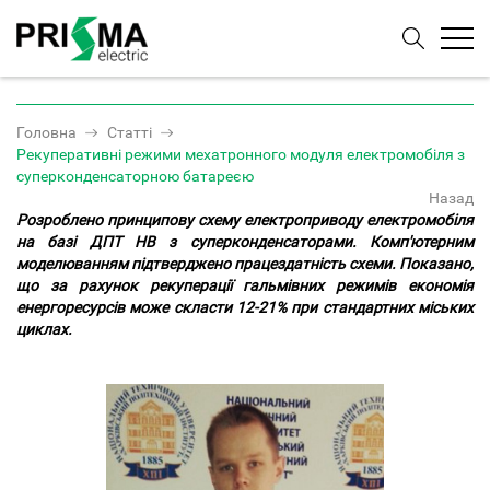
Головна
Статті
Рекуперативні режими мехатронного модуля електромобіля з
суперконденсаторною батареєю
Назад
Розроблено принципову схему електроприводу електромобіля
на базі ДПТ НВ з суперконденсаторами. Комп'ютерним
моделюванням підтверджено працездатність схеми. Показано,
що за рахунок рекуперації гальмівних режимів економія
енергоресурсів може скласти 12-21% при стандартних міських
циклах.