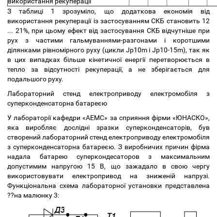
використання рекуперації
З таблиці 1 зрозуміло, що додаткова економія від
використання рекуперації із застосуванням СКБ становить 12
... 21%, при цьому ефект від застосування СКБ відчутніше при
рух з частими гальмуваннями-разгонами і коротшими
ділянками рівномірного руху (цикли Jp10m і Jp10-15m), так як
в цих випадках більше кінетичної енергії перетворюється в
тепло за відсутності рекуперації, а не зберігається для
подальшого руху.
Лабораторний стенд електроприводу електромобіля з
суперконденсаторна батареєю
У лабораторії кафедри «АЕМС» за сприяння фірми «ЮНАСКО»,
яка виробляє дослідні зразки суперконденсаторів, був
створений лабораторний стенд електроприводу електромобіля
з суперконденсаторна батареєю. З виробничих причин фірма
надала батарею суперкондесаторов з максимальним
допустимим напругою 15 В, що зажадало в свою чергу
використовувати електропривод на зниженій напрузі.
Функціональна схема лабораторної установки представлена
??на малюнку 3: