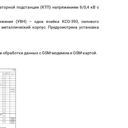
торной подстанции (КТП) напряжением 6/0,4 кВ с
яжения (УВН) – одна ячейка КСО-393, силового
в металлический корпус. Предусмотрена установка
 и обработки данных с GSM-модемом и GSM-картой.